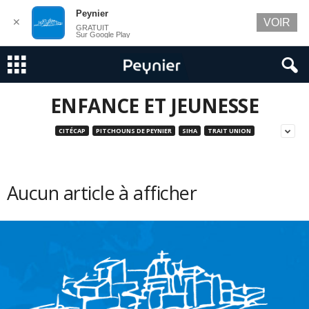
Peynier
✕
VOIR
GRATUIT
Sur Google Play
ENFANCE ET JEUNESSE
CITÉCAP
PITCHOUNS DE PEYNIER
SIHA
TRAIT UNION
Aucun article à afficher