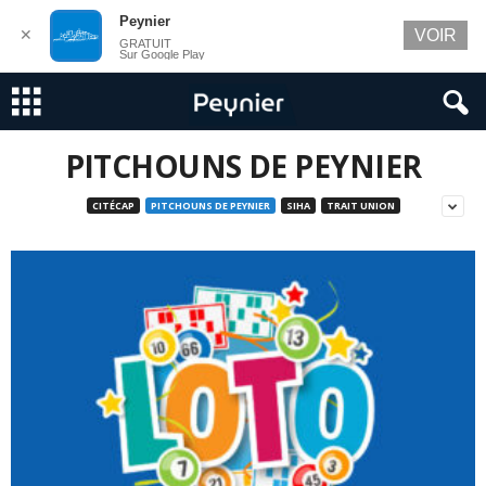
Peynier
✕
VOIR
GRATUIT
Sur Google Play
PITCHOUNS DE PEYNIER
CITÉCAP
PITCHOUNS DE PEYNIER
SIHA
TRAIT UNION