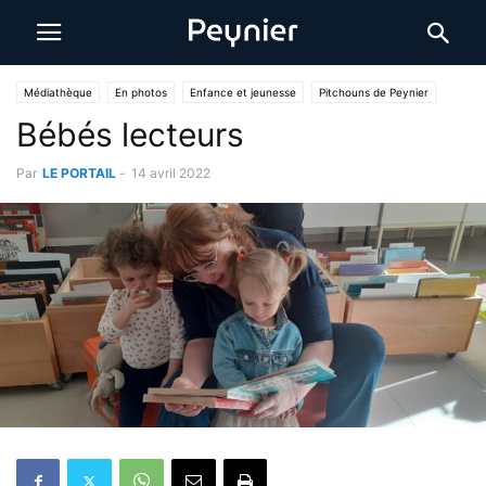
Médiathèque
En photos
Enfance et jeunesse
Pitchouns de Peynier
Bébés lecteurs
Par
LE PORTAIL
-
14 avril 2022