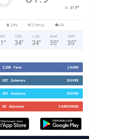
°
31.9
24%
3.9m/s
0%
AM
DIM
LUN
MAR
MER
31
°
34
°
34
°
35
°
35
°
2,300
Fans
J'AIME
837
Suiveurs
SUIVRE
291
Suiveurs
SUIVRE
83
Abonnés
S'ABONNER