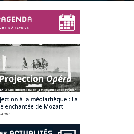
une
jection à la médiathèque : La
te enchantée de Mozart
let 2026