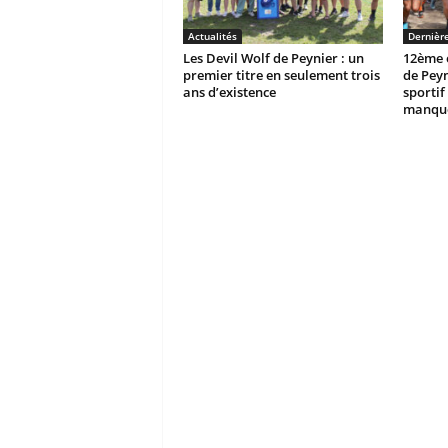
Actualités
Dernièr
Les Devil Wolf de Peynier : un
12ème é
premier titre en seulement trois
de Peyn
ans d’existence
sportif 
manque