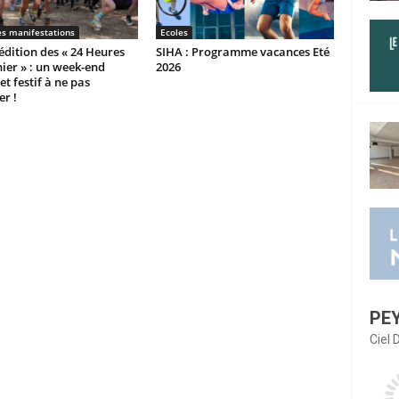
es manifestations
Ecoles
dition des « 24 Heures
SIHA : Programme vacances Eté
ier » : un week-end
2026
et festif à ne pas
r !
PE
Ciel