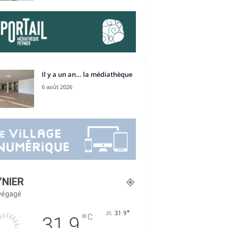
Il y a un an… la médiathèque
6 août 2026
YNIER
 Dégagé
°
31.9
°
C
31.9