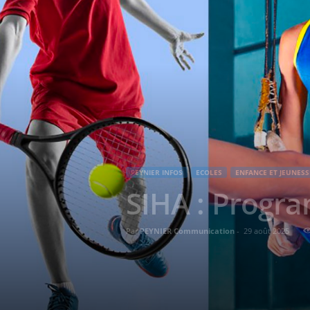
PEYNIER INFOS
ECOLES
ENFANCE ET JEUNESS
SIHA : Progra
Par
PEYNIER Communication
-
29 août 2025