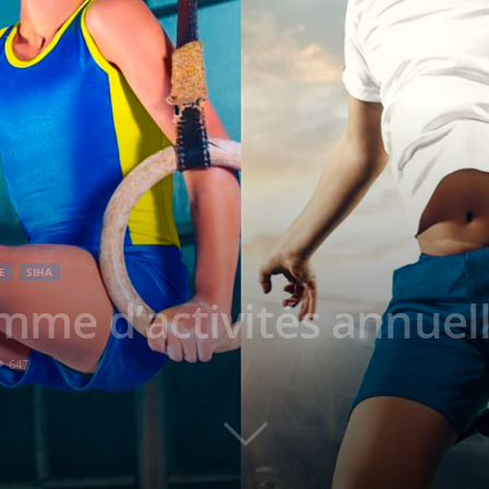
E
SIHA
mme d’activités annuel
647