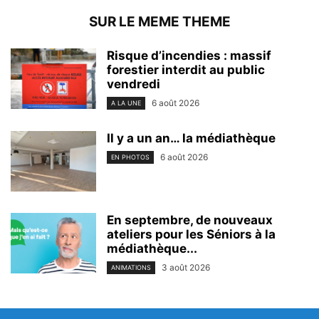
SUR LE MEME THEME
Risque d’incendies : massif
forestier interdit au public
vendredi
6 août 2026
A LA UNE
Il y a un an… la médiathèque
6 août 2026
EN PHOTOS
En septembre, de nouveaux
ateliers pour les Séniors à la
médiathèque...
3 août 2026
ANIMATIONS