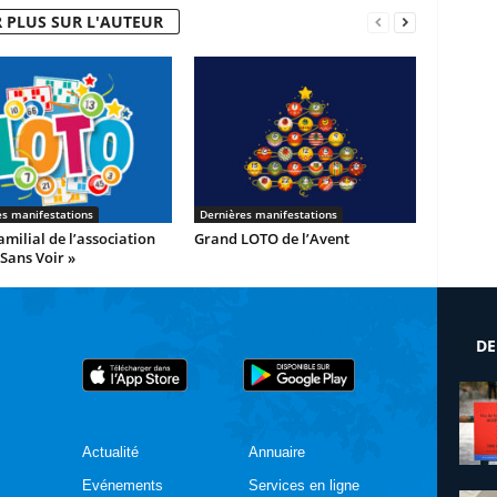
 PLUS SUR L'AUTEUR
es manifestations
Dernières manifestations
milial de l’association
Grand LOTO de l’Avent
 Sans Voir »
DE
Actualité
Annuaire
Evénements
Services en ligne