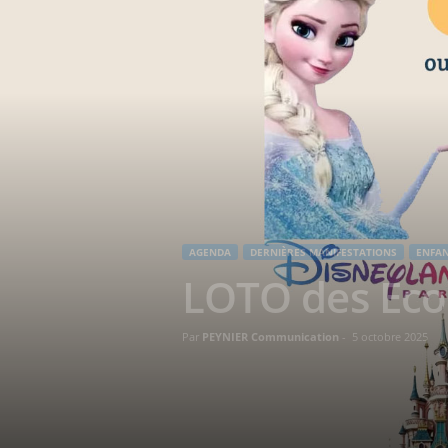
AGENDA
DERNIÈRES MANIFESTATIONS
ENFAN
LOTO des Eco
Par
PEYNIER Communication
-
5 octobre 2025