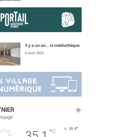
Il y a un an… la médiathèque
6 août 2026
YNIER
 Dégagé
°
35.4
°
C
35.1