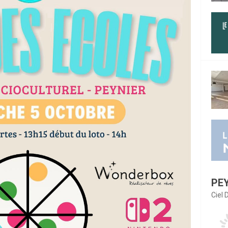
PE
Ciel