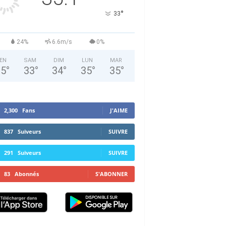
°
33
24%
6.6m/s
0%
EN
SAM
DIM
LUN
MAR
35
°
33
°
34
°
35
°
35
°
2,300
Fans
J'AIME
837
Suiveurs
SUIVRE
291
Suiveurs
SUIVRE
83
Abonnés
S'ABONNER