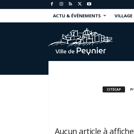
ACTU & ÉVÉNEMENTS
VILLAGE
P
e
y
n
i
e
r
.
f
r
CITÉCAP
P
Aucun article à affiche