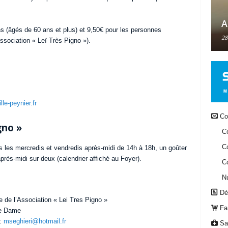
A
ens (âgés de 60 ans et plus) et 9,50€ pour les personnes
28
ssociation « Leï Très Pigno »).
lle-peynier.fr
Co
gno »
Co
Co
s les mercredis et vendredis après-midi de 14h à 18h, un goûter
près-midi sur deux (calendrier affiché au Foyer).
Co
N
Dém
de l’Association « Lei Tres Pigno »
Fam
re Dame
 :
mseghieri@hotmail.fr
San