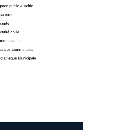
ace public & voirie
banisme
urité
urité civile
mmunication
nances communales
iathèque Municipale