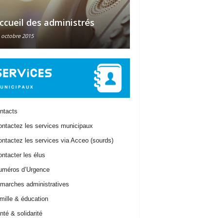
ccueil des administrés
État civil & Électi
 octobre 2015
28 octobre 2015
ntacts
ntactez les services municipaux
ntactez les services via Acceo (sourds)
ntacter les élus
uméros d’Urgence
arches administratives
ille & éducation
té & solidarité