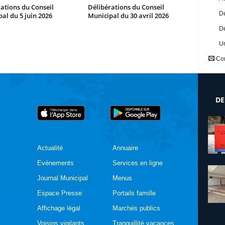
ations du Conseil
Délibérations du Conseil
Dé
al du 5 juin 2026
Municipal du 30 avril 2026
Dé
U
Con
DE
Actualité
Annuaire
Evénements
Services en ligne
Journal Municipal
Menus
Espace Presse
Portails famille
Affichage légal
Marchés publics
Voisins vigilants
Tranquillité vacances