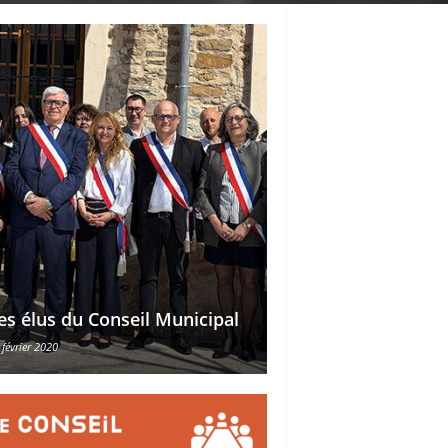
Délégations des ad
es élus du Conseil Municipal
des conseillers mu
 février 2020
30 octobre 2015