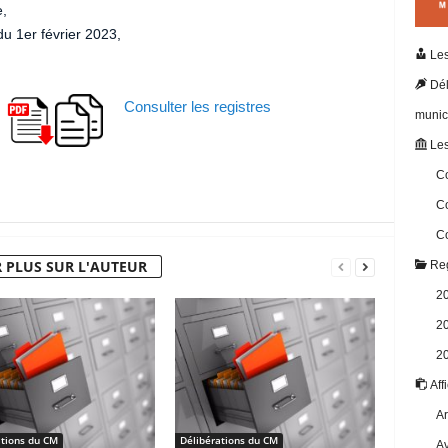
,
du 1er février 2023,
Les
Dél
Consulter les registres
munic
Les
Co
Co
Co
 PLUS SUR L'AUTEUR
Reg
2
2
2
Aff
Ar
ations du CM
Délibérations du CM
Av