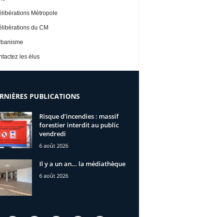
libérations Métropole
libérations du CM
rbanisme
tactez les élus
RNIÈRES PUBLICATIONS
Risque d’incendies : massif
forestier interdit au public
vendredi
6 août 2026
Il y a un an… la médiathèque
6 août 2026