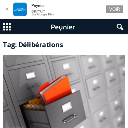
Peynier
✕
VOIR
GRATUIT
Sur Google Play
Tag: Délibérations