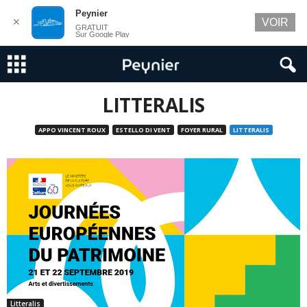
Peynier
✕
VOIR
GRATUIT
Sur Google Play
LITTERALIS
APPO VINCENT ROUX
ESTELLO DI VENT
FOYER RURAL
LITTERALIS
Litteralis