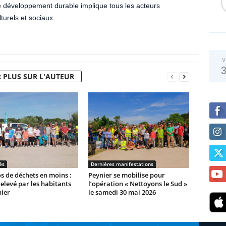
 le développement durable implique tous les acteurs
turels et sociaux.
V
 PLUS SUR L'AUTEUR
és
Dernières manifestations
os de déchets en moins :
Peynier se mobilise pour
 relevé par les habitants
l’opération « Nettoyons le Sud »
ier
le samedi 30 mai 2026