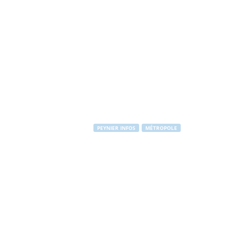
PEYNIER INFOS
MÉTROPOLE
Feu vert à la 
Par
PEYNIER Communication
-
9 décembre 2011