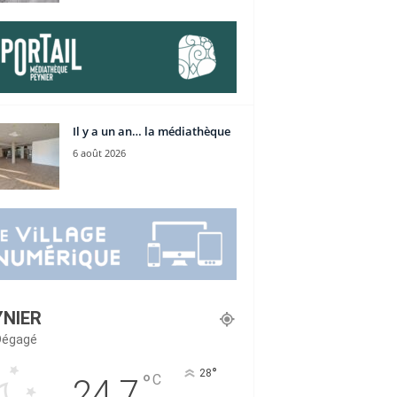
Il y a un an… la médiathèque
6 août 2026
YNIER
 Dégagé
°
28
°
C
24.7