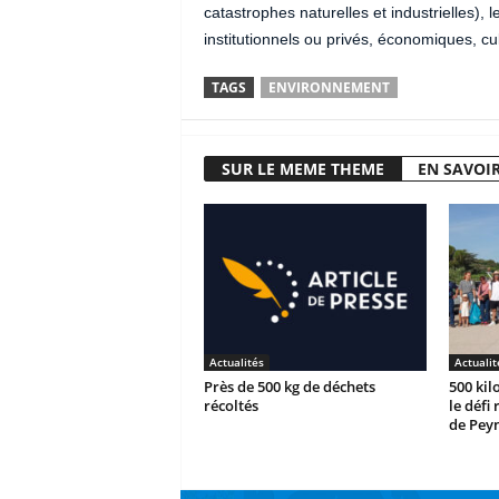
catastrophes naturelles et industrielles),
institutionnels ou privés, économiques, cul
TAGS
ENVIRONNEMENT
SUR LE MEME THEME
EN SAVOIR
Actualités
Actualit
Près de 500 kg de déchets
500 kil
récoltés
le défi
de Peyn