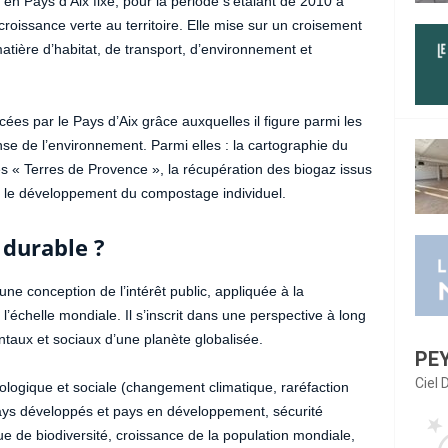
n Pays d’Aix fixe, pour la période s’étalant de 2010 à
croissance verte au territoire. Elle mise sur un croisement
tière d’habitat, de transport, d’environnement et
ées par le Pays d’Aix grâce auxquelles il figure parmi les
nse de l’environnement. Parmi elles : la cartographie du
es « Terres de Provence », la récupération des biogaz issus
u le développement du compostage individuel.
durable ?
 conception de l’intérêt public, appliquée à la
échelle mondiale. Il s’inscrit dans une perspective à long
taux et sociaux d’une planète globalisée.
PE
Ciel
logique et sociale (changement climatique, raréfaction
pays développés et pays en développement, sécurité
que de biodiversité, croissance de la population mondiale,