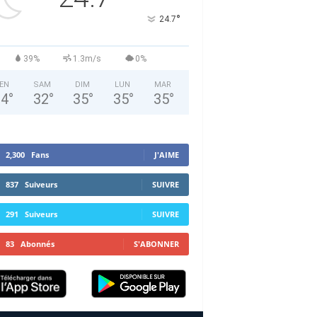
°
24.7
39%
1.3m/s
0%
EN
SAM
DIM
LUN
MAR
34
°
32
°
35
°
35
°
35
°
2,300
Fans
J'AIME
837
Suiveurs
SUIVRE
291
Suiveurs
SUIVRE
83
Abonnés
S'ABONNER