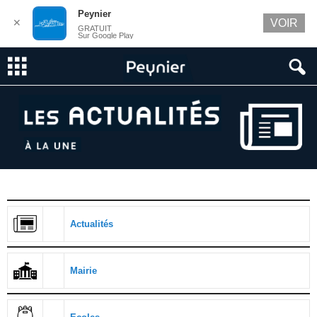
Peynier
✕
VOIR
GRATUIT
Sur Google Play
Actualités
Mairie