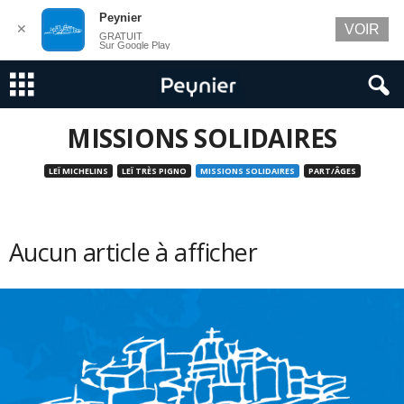
Peynier
✕
VOIR
GRATUIT
Sur Google Play
MISSIONS SOLIDAIRES
LEÏ MICHELINS
LEÏ TRÈS PIGNO
MISSIONS SOLIDAIRES
PART/ÂGES
Aucun article à afficher