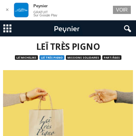
Peynier
✕
VOIR
GRATUIT
Sur Google Play
LEÏ TRÈS PIGNO
LEÏ MICHELINS
LEÏ TRÈS PIGNO
MISSIONS SOLIDAIRES
PART/ÂGES