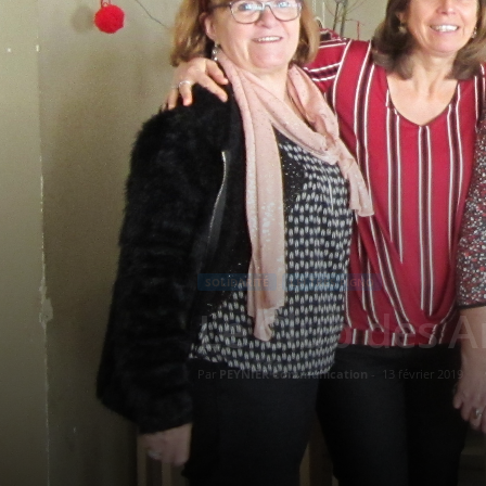
SOLIDARITÉ
LEÏ TRÈS PIGNO
Le Club des A
Par
PEYNIER Communication
-
13 février 2019