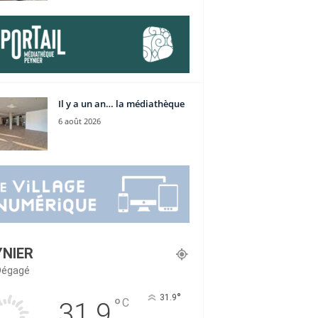
Il y a un an… la médiathèque
6 août 2026
YNIER
 Dégagé
°
31.9
°
C
31.9