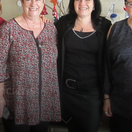
nciens
5703