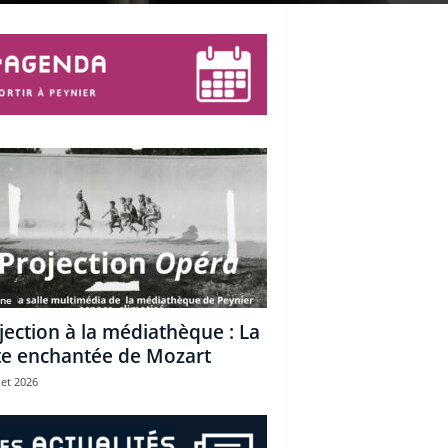
une
jection à la médiathèque : La
te enchantée de Mozart
let 2026