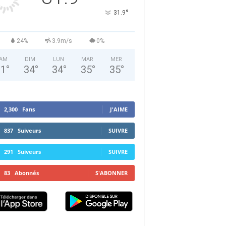
°
31.9
24%
3.9m/s
0%
AM
DIM
LUN
MAR
MER
31
°
34
°
34
°
35
°
35
°
2,300
Fans
J'AIME
837
Suiveurs
SUIVRE
291
Suiveurs
SUIVRE
83
Abonnés
S'ABONNER