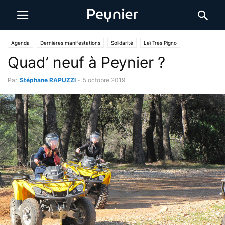
Agenda
Dernières manifestations
Solidarité
Leï Très Pigno
Quad’ neuf à Peynier ?
VIE ASSOCIATIVE
Par
Stéphane RAPUZZI
-
5 octobre 2019