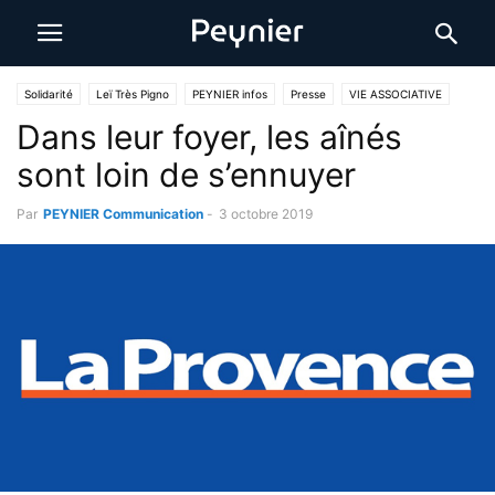
Solidarité
Leï Très Pigno
PEYNIER infos
Presse
VIE ASSOCIATIVE
Dans leur foyer, les aînés
sont loin de s’ennuyer
Par
PEYNIER Communication
-
3 octobre 2019