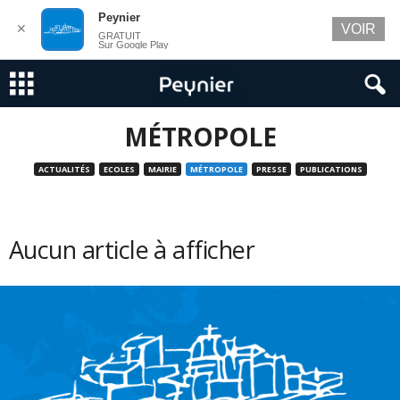
Peynier
✕
VOIR
GRATUIT
Sur Google Play
MÉTROPOLE
ACTUALITÉS
ECOLES
MAIRIE
MÉTROPOLE
PRESSE
PUBLICATIONS
Aucun article à afficher