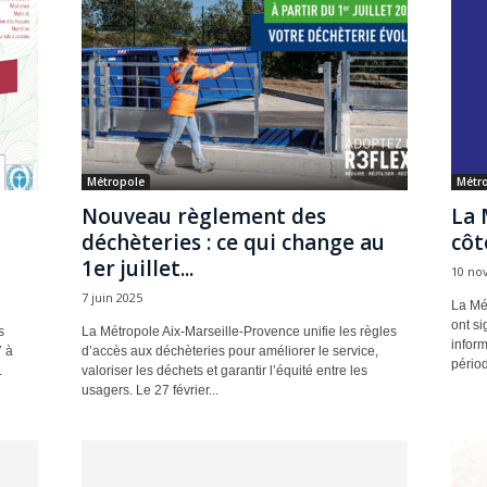
Métropole
Métr
Nouveau règlement des
La 
déchèteries : ce qui change au
côt
1er juillet...
10 no
7 juin 2025
La Mét
ont si
s
La Métropole Aix-Marseille-Provence unifie les règles
inform
7 à
d’accès aux déchèteries pour améliorer le service,
périod
.
valoriser les déchets et garantir l’équité entre les
usagers. Le 27 février...