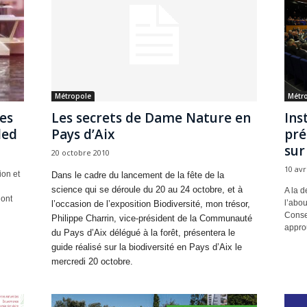
Métropole
Métr
es
Les secrets de Dame Nature en
Ins
led
Pays d’Aix
pré
sur
20 octobre 2010
10 avr
ion et
Dans le cadre du lancement de la fête de la
science qui se déroule du 20 au 24 octobre, et à
A la 
 ont
l’abou
l’occasion de l’exposition Biodiversité, mon trésor,
Conse
Philippe Charrin, vice-président de la Communauté
approu
du Pays d’Aix délégué à la forêt, présentera le
guide réalisé sur la biodiversité en Pays d’Aix le
mercredi 20 octobre.