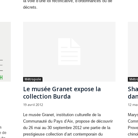
la voie d’une loi rectificative, d’ordonnances ou de
décrets.
Métropole
Métr
Le musée Granet expose la
Sha
collection Burda
dan
19 avril 2012
12 ma
Le musée Granet, institution culturelle de la
Marys
Communauté du Pays d’Aix, propose de découvrir
Commu
a
du 26 mai au 30 septembre 2012 une partie de la
Prove
e de
prestigieuse collection d’art contemporain du
chino