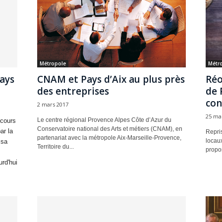
Métropole
Métr
ays
CNAM et Pays d’Aix au plus près
Réo
des entreprises
de 
con
2 mars 2017
25 ma
Le centre régional Provence Alpes Côte d’Azur du
ncours
Conservatoire national des Arts et métiers (CNAM), en
ar la
Repri
partenariat avec la métropole Aix-Marseille-Provence,
locaux 
 sa
Territoire du...
propos
urd'hui