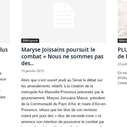
Métropole
Métr
lus
Maryse Joissains poursuit le
PLU
combat « Nous ne sommes pas
de 
des...
23 jui
15 janvier 2015
En vue
s
d'Urb
ance
Alors que s’est ouvert jeudi au Sénat le débat sur
Consei
les amendements relatifs à la création de la
u
métropole Aix-Marseille-Provence présentés par le
ière
gouvernement, Maryse Joissains Maisni, président
de la Communauté du Pays d’Aix et maire d’Aix-en-
Provence, refuse que les élus de son territoire
soient pris pour des
« élus de seconde zone »
et
annonce son intention de poursuivre le combat par