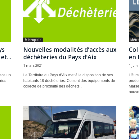
Métropole
Métr
ys
Nouvelles modalités d’accès aux
Col
et...
déchèteries du Pays d’Aix
en 
1 mars 2021
1 juin
lace un
Le Territoire du Pays d’Aix met à la disposition de ses
L'élim
ries
habitants 18 déchèteries. Ce sont des équipements de
pruden
collecte de proximité des déchets...
Marsei
nouvea