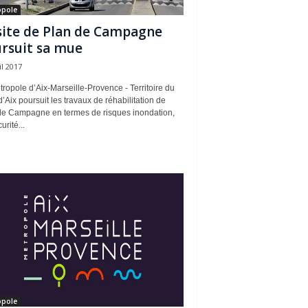
opole
site de Plan de Campagne
rsuit sa mue
il 2017
ropole d’Aix-Marseille-Provence - Territoire du
’Aix poursuit les travaux de réhabilitation de
de Campagne en termes de risques inondation,
urité...
opole