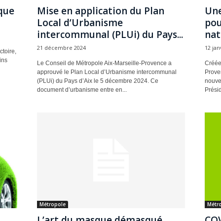
que
Mise en application du Plan
Une
Local d’Urbanisme
pou
intercommunal (PLUi) du Pays...
nat
21 décembre 2024
12 jan
toire,
ins
Le Conseil de Métropole Aix-Marseille-Provence a
Créée 
approuvé le Plan Local d’Urbanisme intercommunal
Proven
(PLUi) du Pays d’Aix le 5 décembre 2024. Ce
nouvel
document d’urbanisme entre en...
Présid
Métropole
Métr
L’art du masque démasqué
COV