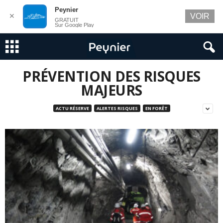
Peynier
✕
VOIR
GRATUIT
Sur Google Play
PRÉVENTION DES RISQUES
MAJEURS
ACTU RÉSERVE
ALERTES RISQUES
EN FORÊT