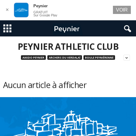
Peynier
✕
VOIR
GRATUIT
Sur Google Play
PEYNIER ATHLETIC CLUB
AIKIDO PEYNIER
ARCHERS DU VERDALAÏ
BOULE PEYNIÉRENNE
Aucun article à afficher