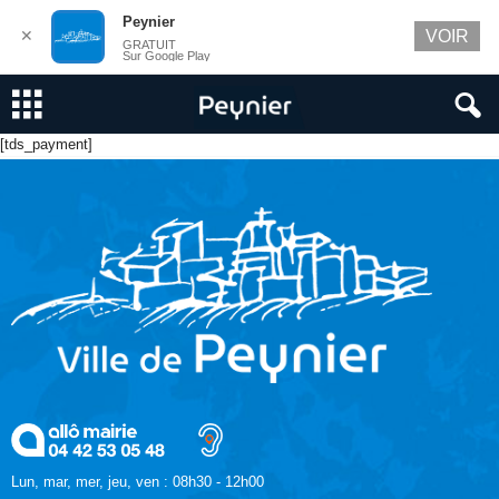
Peynier
✕
VOIR
GRATUIT
Sur Google Play
[tds_payment]
Lun, mar, mer, jeu, ven : 08h30 - 12h00