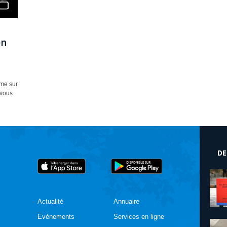
en
mme sur
 vous
DE
Actualité
Annuaire
Evénements
Services en ligne