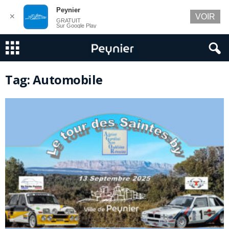
Peynier
✕
VOIR
GRATUIT
Sur Google Play
Tag: Automobile