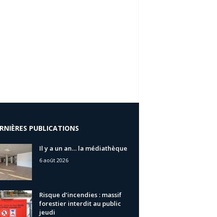
RNIÈRES PUBLICATIONS
Il y a un an… la médiathèque
6 août 2026
Risque d’incendies : massif
forestier interdit au public
jeudi