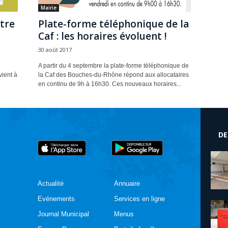
Mairie
ntre
Plate-forme téléphonique de la
Caf : les horaires évoluent !
30 août 2017
A partir du 4 septembre la plate-forme téléphonique de
vient à
la Caf des Bouches-du-Rhône répond aux allocataires
en continu de 9h à 16h30. Ces nouveaux horaires...
DE
Actualité
Annuaire
Evénements
Services en ligne
Journal Municipal
Menus