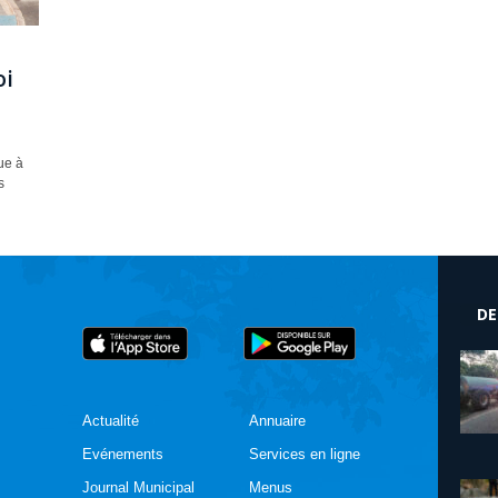
oi
ue à
s
DE
Actualité
Annuaire
Evénements
Services en ligne
Journal Municipal
Menus