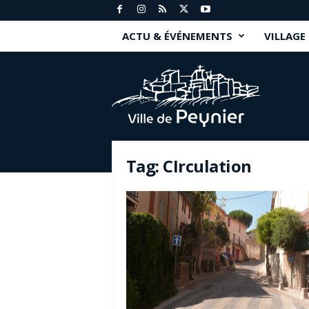
ACTU & ÉVÉNEMENTS
VILLAGE
P
e
y
n
i
e
r
Tag: CIrculation
.
f
r