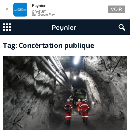
Peynier
✕
VOIR
GRATUIT
Sur Google Play
Tag: Concértation publique