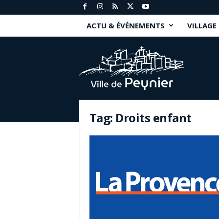
ACTU & ÉVÉNEMENTS
VILLAGE
P
e
y
n
i
e
r
Tag: Droits enfant
.
f
r