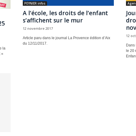
PEYNIER infos
Agen
A l’école, les droits de l’enfant
Jou
s’affichent sur le mur
dro
25
nov
12 novembre 2017
12 oc
Article paru dans le journal La Provence édition d’Aix
du 12/11/2017.
Dans l
e la
le 20
 «
Enfant