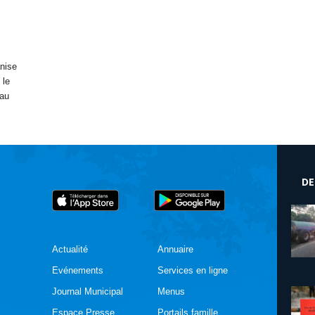
nise
 le
au
DE
Actualité
Annuaire
Evénements
Services en ligne
Journal Municipal
Menus
Espace Presse
Portails famille