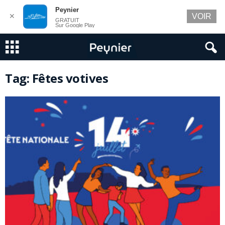
Peynier
✕
VOIR
GRATUIT
Sur Google Play
Tag: Fêtes votives