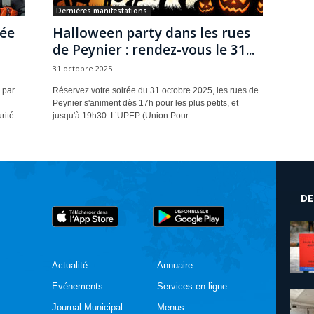
Dernières manifestations
rée
Halloween party dans les rues
de Peynier : rendez-vous le 31...
31 octobre 2025
 par
Réservez votre soirée du 31 octobre 2025, les rues de
Peynier s'animent dès 17h pour les plus petits, et
rité
jusqu'à 19h30. L’UPEP (Union Pour...
DE
Actualité
Annuaire
Evénements
Services en ligne
Journal Municipal
Menus