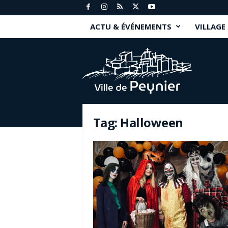
ACTU & ÉVÉNEMENTS
VILLAGE
P
e
y
n
i
e
r
Tag: Halloween
.
f
r