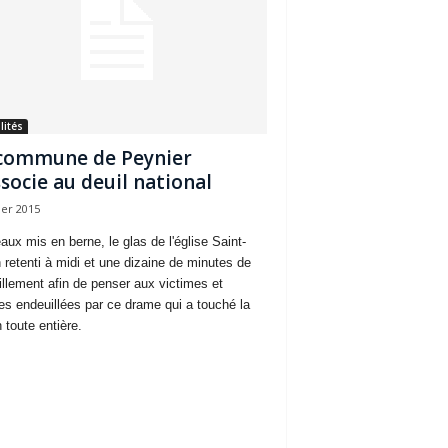
lités
commune de Peynier
ssocie au deuil national
ier 2015
aux mis en berne, le glas de l'église Saint-
n retenti à midi et une dizaine de minutes de
illement afin de penser aux victimes et
les endeuillées par ce drame qui a touché la
 toute entière.