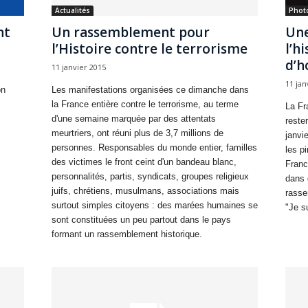
Actualités
Phot
nt
Un rassemblement pour
Une
l’Histoire contre le terrorisme
l’h
d’h
11 janvier 2015
11 jan
on
Les manifestations organisées ce dimanche dans
la France entière contre le terrorisme, au terme
La Fr
d'une semaine marquée par des attentats
reste
meurtriers, ont réuni plus de 3,7 millions de
janvie
personnes. Responsables du monde entier, familles
les pi
des victimes le front ceint d'un bandeau blanc,
Franc
personnalités, partis, syndicats, groupes religieux
dans 
juifs, chrétiens, musulmans, associations mais
rasse
surtout simples citoyens : des marées humaines se
"Je su
sont constituées un peu partout dans le pays
formant un rassemblement historique.