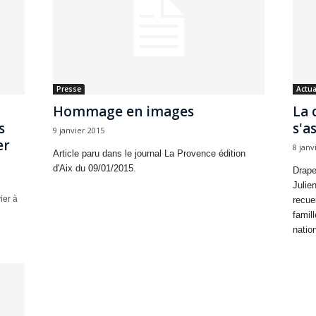
Presse
Actua
Hommage en images
La 
s
s'a
9 janvier 2015
er
8 janv
Article paru dans le journal La Provence édition
d'Aix du 09/01/2015.
Drape
Julie
ier à
recue
famil
nation