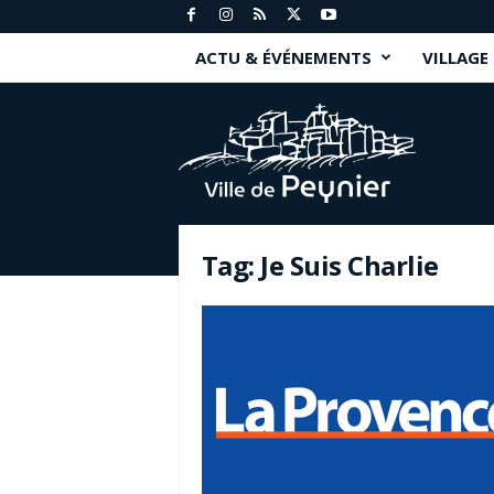
ACTU & ÉVÉNEMENTS
VILLAGE
P
e
y
n
i
e
r
Tag: Je Suis Charlie
.
f
r