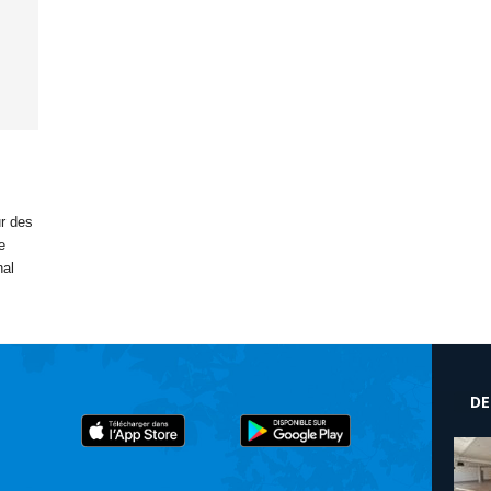
r des
e
nal
DE