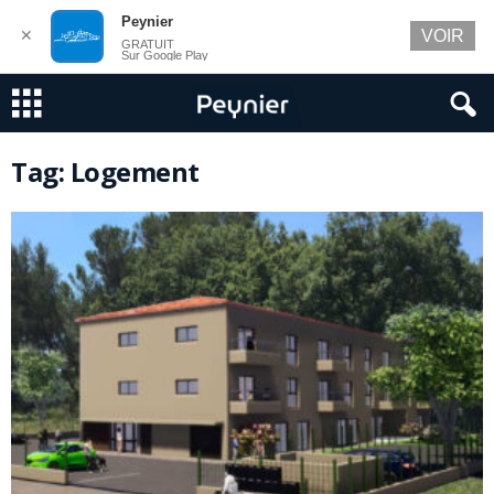
Peynier
✕
VOIR
GRATUIT
Sur Google Play
Tag: Logement