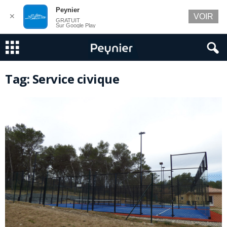
Peynier
✕
VOIR
GRATUIT
Sur Google Play
Tag: Service civique