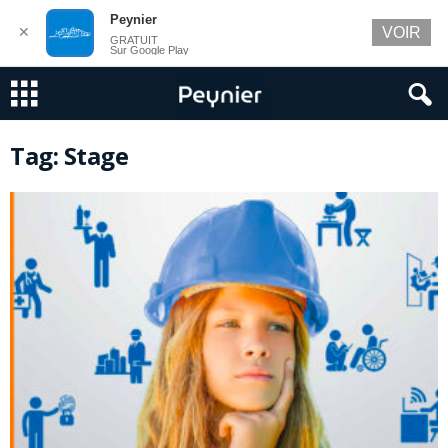
Peynier
✕
VOIR
GRATUIT
Sur Google Play
Tag: Stage