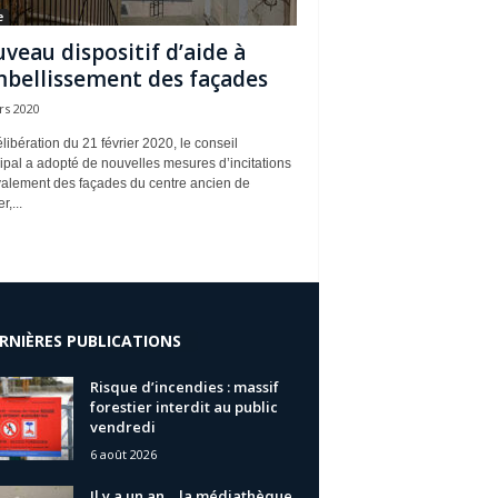
e
veau dispositif d’aide à
mbellissement des façades
rs 2020
libération du 21 février 2020, le conseil
pal a adopté de nouvelles mesures d’incitations
valement des façades du centre ancien de
r,...
RNIÈRES PUBLICATIONS
Risque d’incendies : massif
forestier interdit au public
vendredi
6 août 2026
Il y a un an… la médiathèque