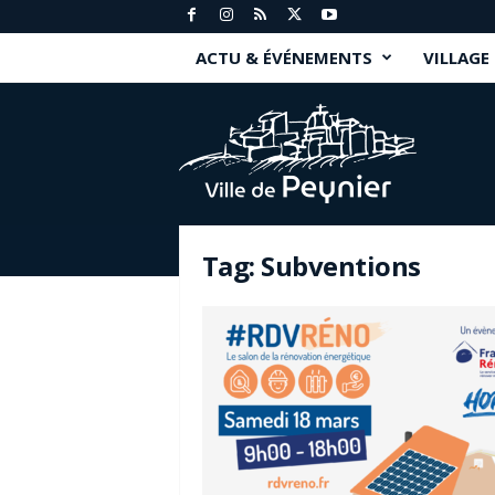
ACTU & ÉVÉNEMENTS
VILLAGE
P
e
y
n
i
e
r
Tag: Subventions
.
f
r