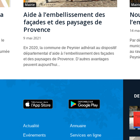
Mairie
Mairi
la
Aide à l’embellissement des
Nou
façades et des paysages de
l’e
Provence
14 ma
9 mai 2021
 le
Par dé
munici
En 2020, la commune de Peynier adhérait au dispositif
ournée
au ra
départemental d’aide à l’embellissement des façades
Peynie
et des paysages de Provence. D’autres avantages
peuvent aujourd'hui...
DE
Actualité
Annuaire
Evénements
Services en ligne