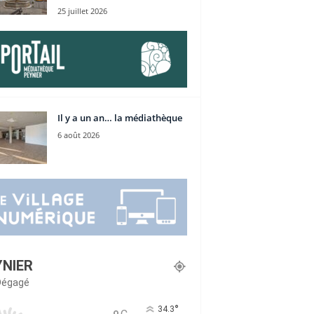
25 juillet 2026
Il y a un an… la médiathèque
6 août 2026
YNIER
 Dégagé
°
34.3