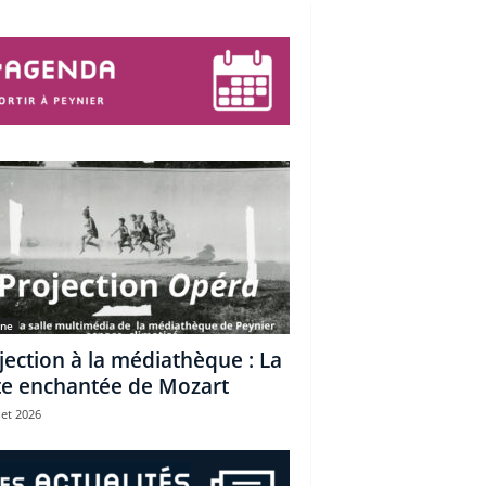
une
jection à la médiathèque : La
te enchantée de Mozart
let 2026