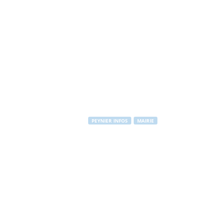
PEYNIER INFOS
MAIRIE
Permanence d
Par
PEYNIER Communication
-
17 novembre 2010