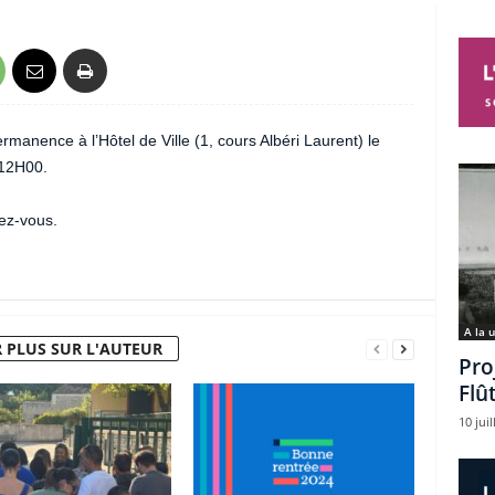
manence à l’Hôtel de Ville (1, cours Albéri Laurent) le
12H00.
ez-vous.
A la 
 PLUS SUR L'AUTEUR
Pro
Flû
10 juil