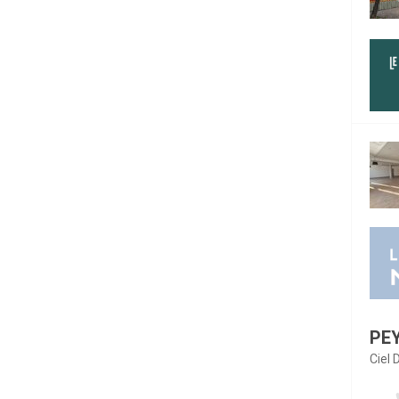
PE
Ciel