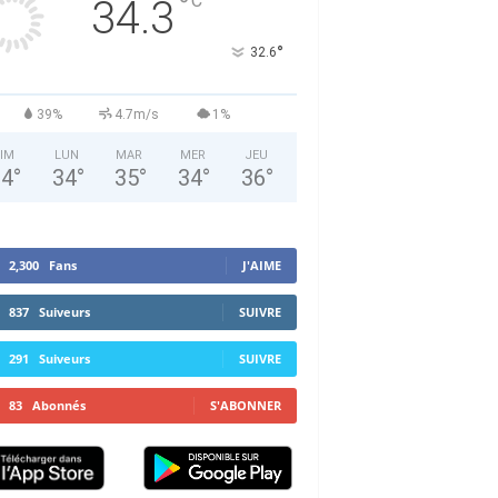
°
C
34.3
°
32.6
39%
4.7m/s
1%
IM
LUN
MAR
MER
JEU
34
°
34
°
35
°
34
°
36
°
2,300
Fans
J'AIME
837
Suiveurs
SUIVRE
291
Suiveurs
SUIVRE
83
Abonnés
S'ABONNER