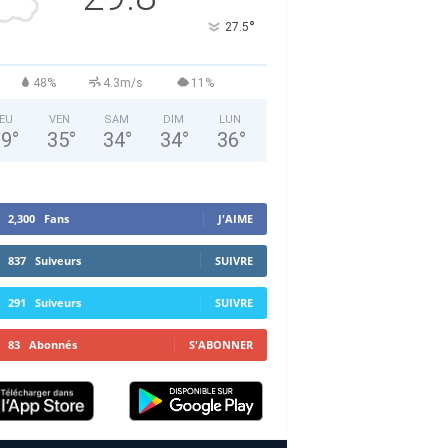
°
27.5
48%
4.3m/s
11%
EU
VEN
SAM
DIM
LUN
29
°
35
°
34
°
34
°
36
°
2,300
Fans
J'AIME
837
Suiveurs
SUIVRE
291
Suiveurs
SUIVRE
83
Abonnés
S'ABONNER