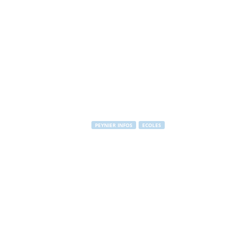
PEYNIER INFOS
ECOLES
Menus restaur
Par
PEYNIER Communication
-
9 janvier 2011