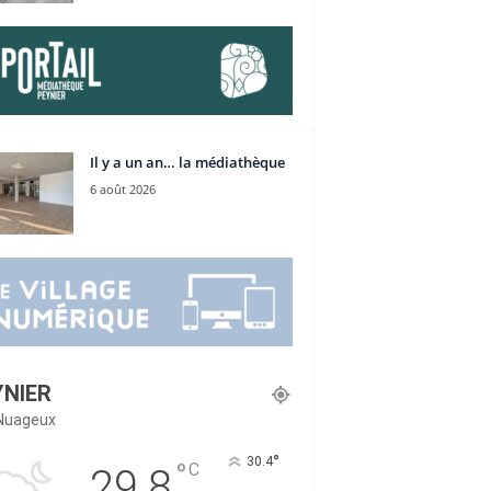
Il y a un an… la médiathèque
6 août 2026
YNIER
Nuageux
°
30.4
°
C
29.8