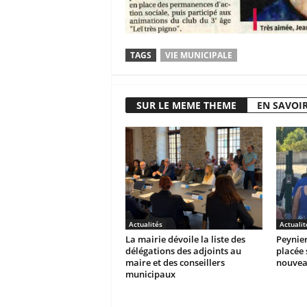
TAGS
VIE MUNICIPALE
SUR LE MEME THEME
EN SAVOIR
Actualités
Actualit
La mairie dévoile la liste des
Peynier
délégations des adjoints au
placée 
maire et des conseillers
nouvea
municipaux