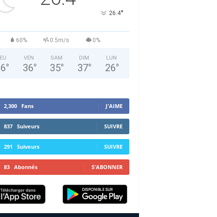
°
26.4
60%
0.5m/s
0%
EU
VEN
SAM
DIM
LUN
36
°
36
°
35
°
37
°
26
°
2,300
Fans
J'AIME
837
Suiveurs
SUIVRE
291
Suiveurs
SUIVRE
83
Abonnés
S'ABONNER