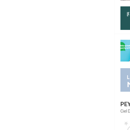
PE
Ciel