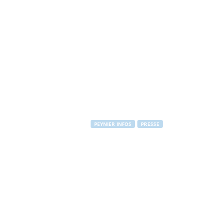
PEYNIER INFOS
PRESSE
Elle avait ini
Par
PEYNIER Communication
-
28 février 2011