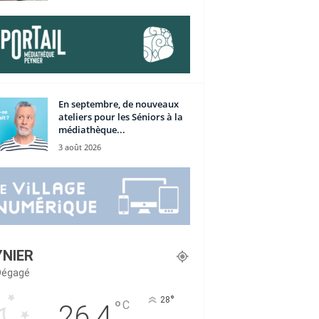
En septembre, de nouveaux
ateliers pour les Séniors à la
médiathèque...
3 août 2026
YNIER
 Dégagé
°
28
°
C
26.4