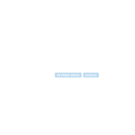
PEYNIER INFOS
ECOLES
Menus restau
Par
PEYNIER Communication
-
8 mars 2011