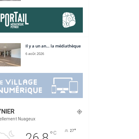
Il y a un an… la médiathèque
6 août 2026
YNIER
iellement Nuageux
°
27
°
C
26.8