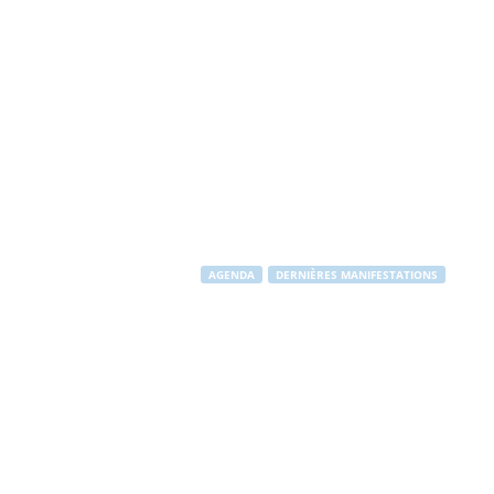
AGENDA
DERNIÈRES MANIFESTATIONS
Tournoi de b
Par
Stéphane RAPUZZI
-
23 avril 2011
2053