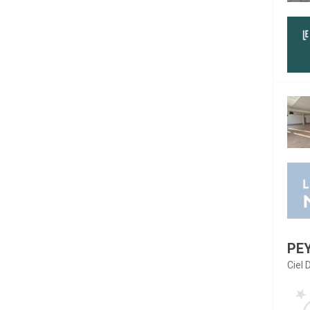
PE
Ciel