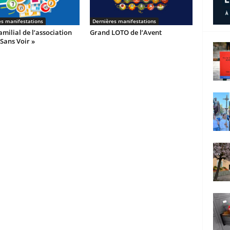
es manifestations
Dernières manifestations
milial de l’association
Grand LOTO de l’Avent
 Sans Voir »