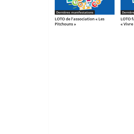
Dernières manifestations
Dernièr
LOTO de l’association « Les
LOTO fa
Pitchouns »
« Vivre