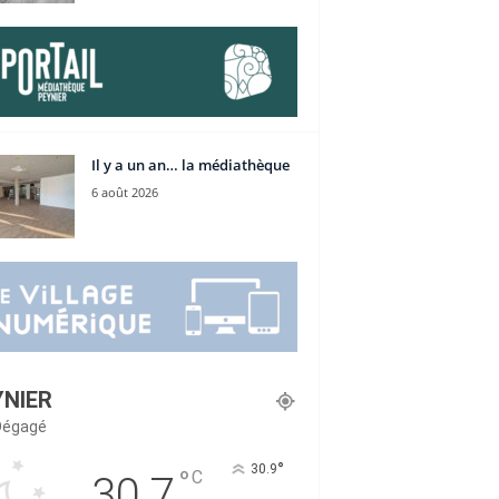
Il y a un an… la médiathèque
6 août 2026
YNIER
 Dégagé
°
30.9
°
C
30.7