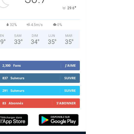
°
29.6
32%
4.5m/s
0%
EN
SAM
DIM
LUN
MAR
29
°
33
°
34
°
35
°
35
°
2,300
Fans
J'AIME
837
Suiveurs
SUIVRE
291
Suiveurs
SUIVRE
83
Abonnés
S'ABONNER