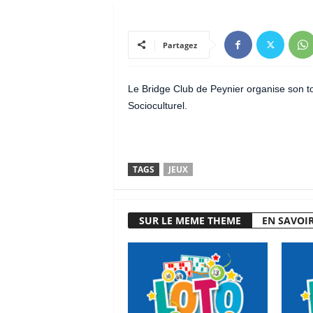
Partagez
Le Bridge Club de Peynier organise son to
Socioculturel.
TAGS
JEUX
SUR LE MEME THEME
EN SAVOIR