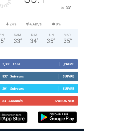
°
33
24%
6.6m/s
0%
EN
SAM
DIM
LUN
MAR
35
°
33
°
34
°
35
°
35
°
2,300
Fans
J'AIME
837
Suiveurs
SUIVRE
291
Suiveurs
SUIVRE
83
Abonnés
S'ABONNER