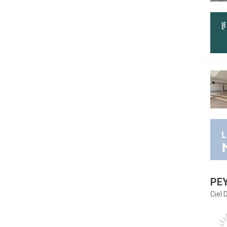
PE
Ciel