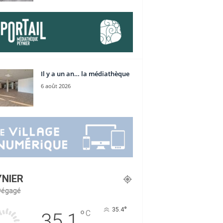
Il y a un an… la médiathèque
6 août 2026
YNIER
 Dégagé
°
35.4
°
C
35.1