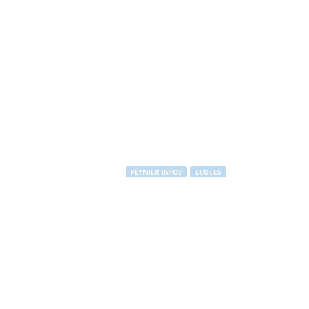
PEYNIER INFOS
ECOLES
Menus restaur
Par
PEYNIER Communication
-
1 mai 2011