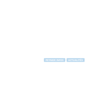
PEYNIER INFOS
ACTUALITÉS
Les services 
Par
Stéphane RAPUZZI
-
13 novembre 2011