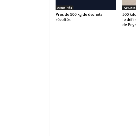
Actualités
Actualit
Près de 500 kg de déchets
500 kil
récoltés
le défi
de Peyn