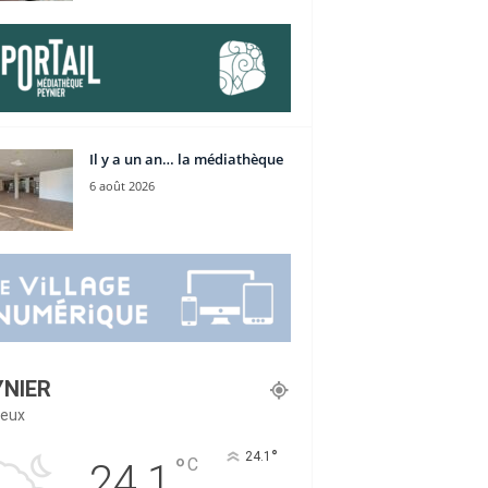
Il y a un an… la médiathèque
6 août 2026
YNIER
eux
°
24.1
°
C
24.1