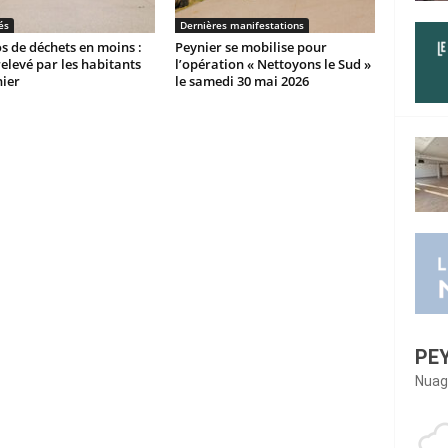
és
Dernières manifestations
os de déchets en moins :
Peynier se mobilise pour
 relevé par les habitants
l’opération « Nettoyons le Sud »
ier
le samedi 30 mai 2026
PE
Nuag