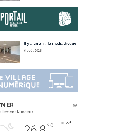
Il y a un an… la médiathèque
6 août 2026
YNIER
iellement Nuageux
°
27
°
C
26.8