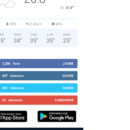
°
25.8
58%
2.4m/s
42%
EN
SAM
DIM
LUN
MAR
35
°
34
°
35
°
35
°
25
°
2,300
Fans
J'AIME
837
Suiveurs
SUIVRE
291
Suiveurs
SUIVRE
83
Abonnés
S'ABONNER