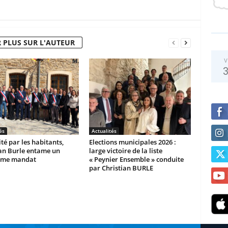
 PLUS SUR L'AUTEUR
V
és
Actualités
ité par les habitants,
Elections municipales 2026 :
ian Burle entame un
large victoire de la liste
ème mandat
« Peynier Ensemble » conduite
par Christian BURLE