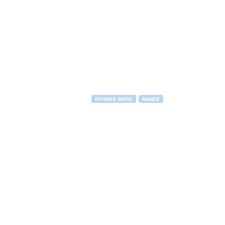
PEYNIER INFOS
MAIRIE
Elections prés
procuration
Par
PEYNIER Communication
-
27 mars 2012