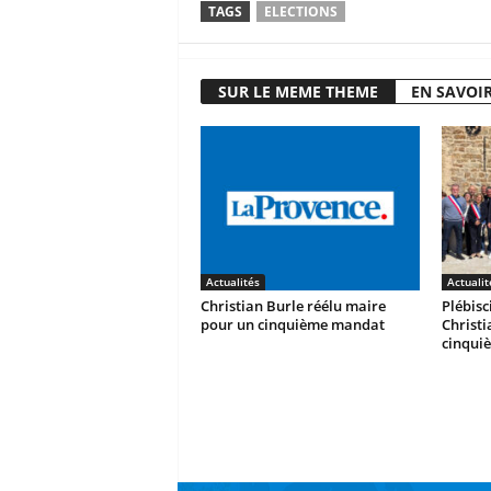
TAGS
ELECTIONS
SUR LE MEME THEME
EN SAVOIR
Actualités
Actualit
Christian Burle réélu maire
Plébisc
pour un cinquième mandat
Christ
cinqui