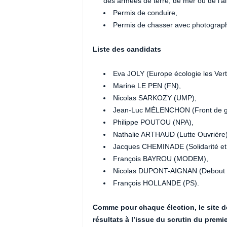
des armées de terre, de mer ou de l’ai
Permis de conduire,
Permis de chasser avec photograph
Liste des candidats
Eva JOLY (Europe écologie les Vert
Marine LE PEN (FN),
Nicolas SARKOZY (UMP),
Jean-Luc MÉLENCHON (Front de g
Philippe POUTOU (NPA),
Nathalie ARTHAUD (Lutte Ouvrière)
Jacques CHEMINADE (Solidarité et 
François BAYROU (MODEM),
Nicolas DUPONT-AIGNAN (Debout l
François HOLLANDE (PS).
Comme pour chaque élection, le site 
résultats à l’issue du scrutin du premi