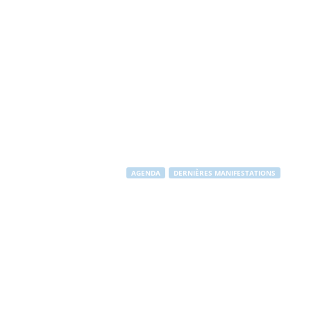
AGENDA
DERNIÈRES MANIFESTATIONS
1er tour de l'
Par
Stéphane RAPUZZI
-
22 avril 2012
1974