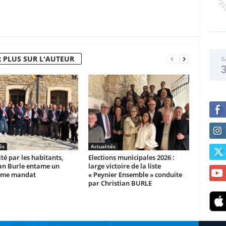
 PLUS SUR L'AUTEUR
S
és
Actualités
ité par les habitants,
Elections municipales 2026 :
ian Burle entame un
large victoire de la liste
ème mandat
« Peynier Ensemble » conduite
par Christian BURLE