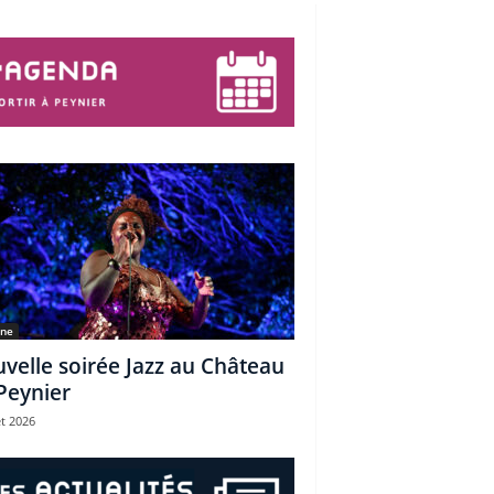
une
velle soirée Jazz au Château
Peynier
et 2026