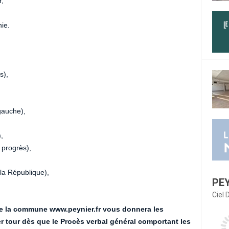
r,
ie.
s),
auche),
,
progrès),
a République),
PE
Ciel
de la commune www.peynier.fr vous donnera les
er tour dès que le Procès verbal général comportant les