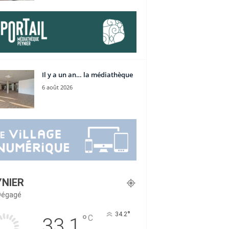
Il y a un an… la médiathèque
6 août 2026
YNIER
 Dégagé
°
34.2
°
C
33.1