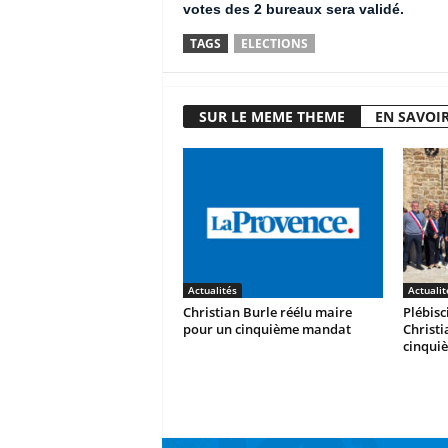
votes des 2 bureaux sera validé.
TAGS
ELECTIONS
SUR LE MEME THEME
EN SAVOIR
Actualités
Actualit
Christian Burle réélu maire
Plébisc
pour un cinquième mandat
Christ
cinqui