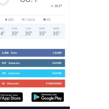
°
30.3
28%
1.5m/s
0%
AM
DIM
LUN
MAR
MER
34
°
33
°
35
°
35
°
35
°
2,300
Fans
J'AIME
837
Suiveurs
SUIVRE
291
Suiveurs
SUIVRE
83
Abonnés
S'ABONNER