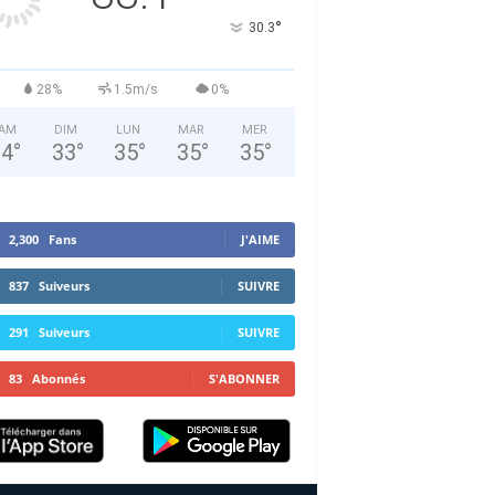
°
30.3
28%
1.5m/s
0%
AM
DIM
LUN
MAR
MER
34
°
33
°
35
°
35
°
35
°
2,300
Fans
J'AIME
837
Suiveurs
SUIVRE
291
Suiveurs
SUIVRE
83
Abonnés
S'ABONNER