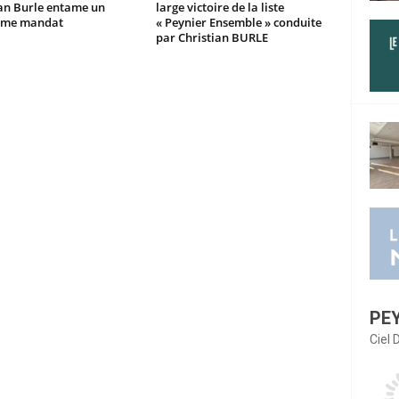
ian Burle entame un
large victoire de la liste
ème mandat
« Peynier Ensemble » conduite
par Christian BURLE
PE
Ciel