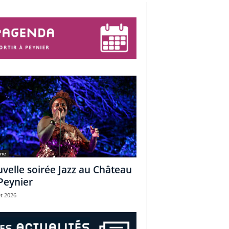
une
velle soirée Jazz au Château
Peynier
et 2026