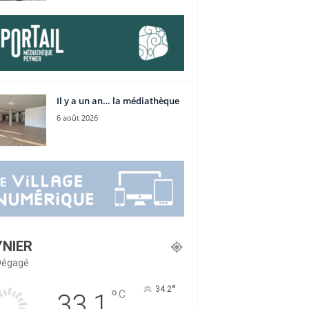
Il y a un an… la médiathèque
6 août 2026
YNIER
 Dégagé
°
34.2
°
C
33.1