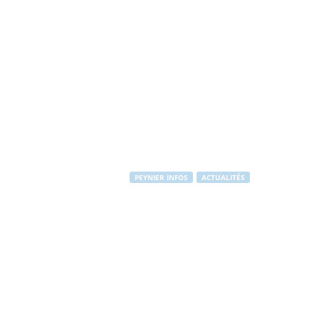
PEYNIER INFOS
ACTUALITÉS
Dispositif spé
Par
Stéphane RAPUZZI
-
23 avril 2012
1931