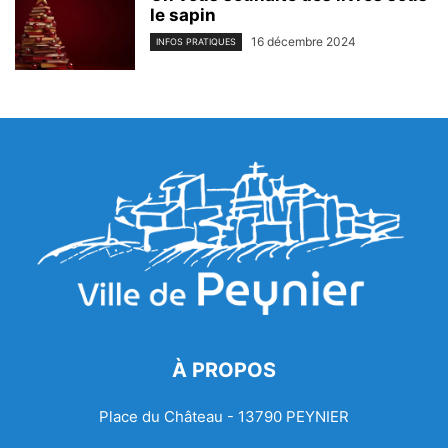
le sapin
16 décembre 2024
INFOS PRATIQUES
À PROPOS
Place du Château - 13790 PEYNIER