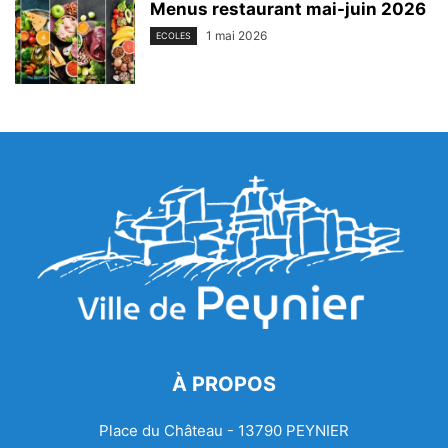
Menus restaurant mai-juin 2026
1 mai 2026
ECOLES
À PROPOS
Place du Château - 13790 PEYNIER