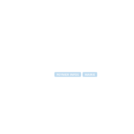
PEYNIER INFOS
MAIRIE
Fermeture po
Par
PEYNIER Communication
-
8 mai 2013