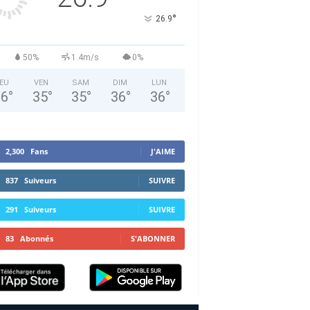
°
26.9
50%
1.4m/s
0%
EU
VEN
SAM
DIM
LUN
36
°
35
°
35
°
36
°
36
°
2,300
Fans
J'AIME
837
Suiveurs
SUIVRE
291
Suiveurs
SUIVRE
83
Abonnés
S'ABONNER