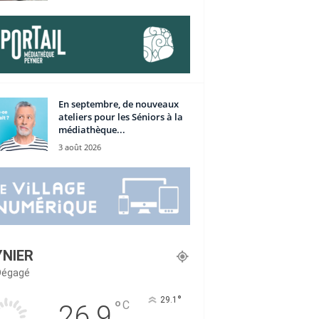
En septembre, de nouveaux
ateliers pour les Séniors à la
médiathèque...
3 août 2026
YNIER
 Dégagé
°
29.1
°
C
26.9