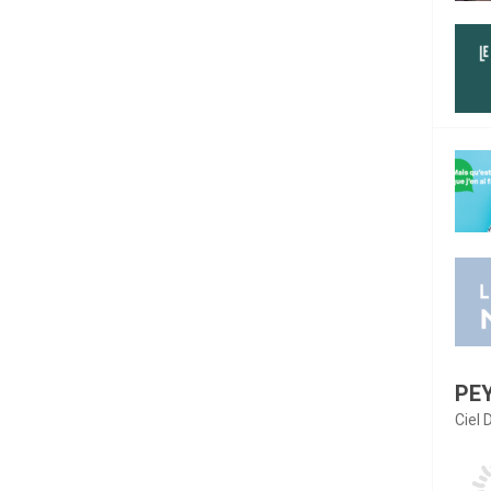
PE
Ciel